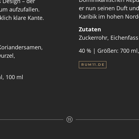
s Design – der
er nun seinen Duft un
 um aufzufallen.
Karibik im hohen Nor
lich klare Kante.
Zutaten
Zuckerrohr, Eichenfass 
 Koriandersamen,
40 % | Größen: 700 ml
urzel,
RUM11.DE
l, 100 ml