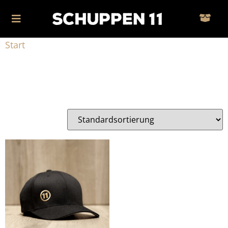
Start
/ Produkte verschlagwortet mit „Kleidung“
Kleidung
Einzelnes Ergebnis wird angezeigt