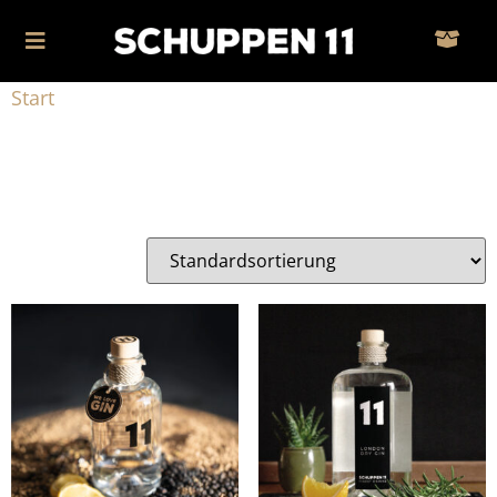
Start
/ Produkte verschlagwortet mit „London Dry“
London Dry
Alle 4 Ergebnisse werden angezeigt