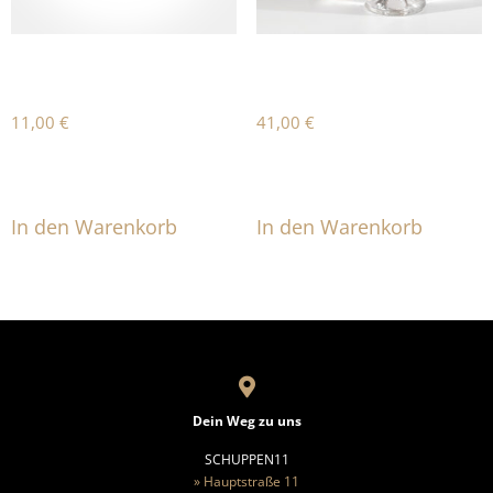
GIN11 – MINI
GIN11 – MIT TUBE
11,00
€
41,00
€
Produkt enthält: 0,1
l
Produkt enthält: 0,5
l
In den Warenkorb
In den Warenkorb
Dein Weg zu uns
SCHUPPEN11
» Hauptstraße 11