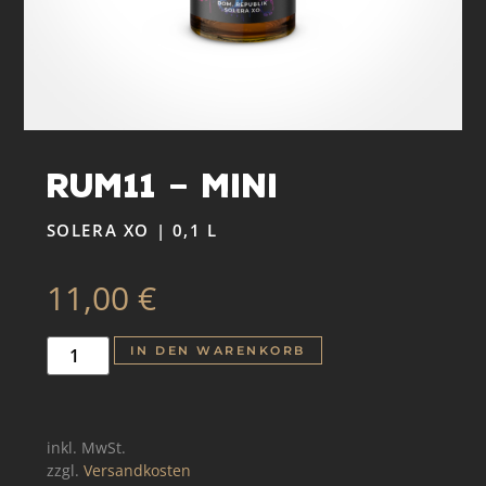
RUM11 – Mini
SOLERA XO | 0,1 L
11,00
€
IN DEN WARENKORB
inkl. MwSt.
zzgl.
Versandkosten